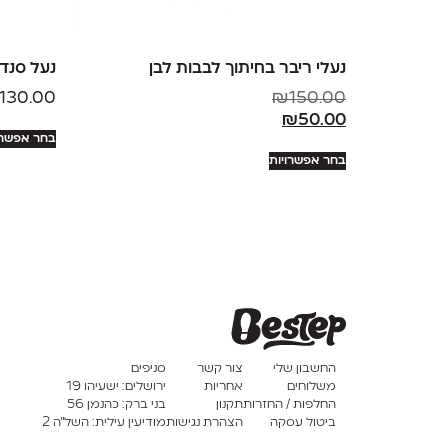
נעלי ריבר בחיתוך לבבות לבן
נעל סנדל
130.00
₪
150.00
₪
50.00
בחר אפשרו
בחר אפשרויות
החשבון שלי
צור קשר
סניפים
משלוחים
אחריות
ירושלים: ישעיהו 19
החלפות / החזרות
תקנון
בני ברק: כהנמן 56
ביטול עסקה
הצהרת נגישות
מודיעין עילית: השל”ה 2