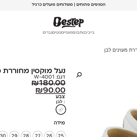
הסניפים פתוחים | משלוחים פועלים כרגיל
בייבי
בנות
בנים
מגפיים
סטים
גברים
רת מעוינים לבן
נעל מוקסין מחוררת מ
דגם: 4001-W
₪
180.00
₪
90.00
צבע
: לבן
מידה
30
29
28
27
26
25