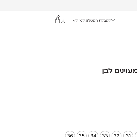
0
לקבלת הקטלוג למייל >
עוינים לבן
36
35
34
33
32
31