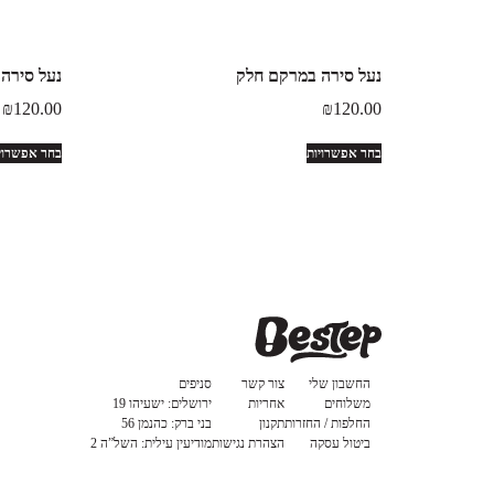
נעל סירה במרקם חלק
נעל סירה 
₪
120.00
₪
120.00
בחר אפשרויות
בחר אפשרוי
החשבון שלי
צור קשר
סניפים
משלוחים
אחריות
ירושלים: ישעיהו 19
החלפות / החזרות
תקנון
בני ברק: כהנמן 56
ביטול עסקה
הצהרת נגישות
מודיעין עילית: השל”ה 2