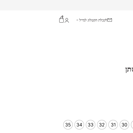
0
לקבלת הקטלוג למייל >
תן
35
34
33
32
31
30