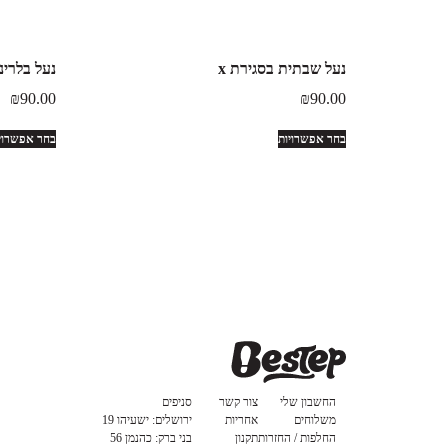
נעל שבתית בסגירת x
נעל בלרינ
₪
90.00
₪
90.00
בחר אפשרויות
בחר אפשרוי
החשבון שלי
צור קשר
סניפים
משלוחים
אחריות
ירושלים: ישעיהו 19
החלפות / החזרות
תקנון
בני ברק: כהנמן 56