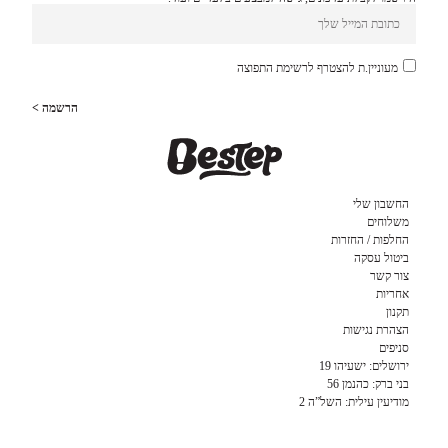
מעוניין.ת להצטרף לרשימת התפוצה
הרשמה >
החשבון שלי
משלוחים
החלפות / החזרות
ביטול עסקה
צור קשר
אחריות
תקנון
הצהרת נגישות
סניפים
ירושלים: ישעיהו 19
בני ברק: כהנמן 56
מודיעין עילית: השל”ה 2