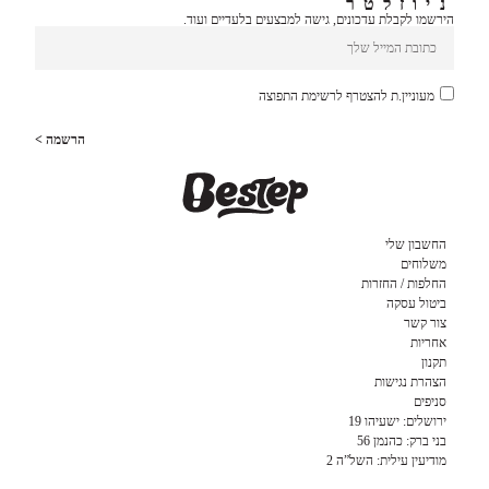
ניוזלטר
הירשמו לקבלת עדכונים, גישה למבצעים בלעדיים ועוד.
מעוניין.ת להצטרף לרשימת התפוצה
הרשמה >
החשבון שלי
משלוחים
החלפות / החזרות
ביטול עסקה
צור קשר
אחריות
תקנון
הצהרת נגישות
סניפים
ירושלים: ישעיהו 19
בני ברק: כהנמן 56
מודיעין עילית: השל”ה 2