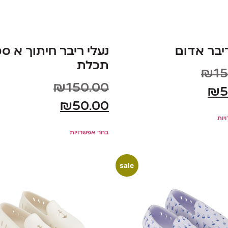
ריבר אדום
נעלי ריבר חיתוך א ס
תכלת
₪
15
₪
150.00
₪
5
₪
50.00
יות
בחר אפשרויות
sale