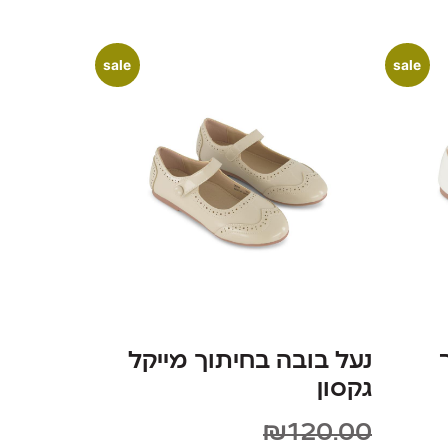
sale
sale
נעל בובה בחיתוך מייקל
גקסון
₪
120.00