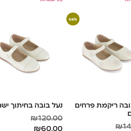
יות
בחר אפשרויות
sale
ובה ריקמת פרחים
נעל בובה בחיתוך ישר
ם
₪
120.00
₪
14
₪
60.00