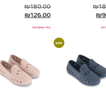
₪
180.00
₪
18
₪
126.00
₪
9
יות
בחר אפשרויות
sale