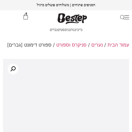
הסניפים פתוחים | משלוחים פועלים כרגיל
0
בייבי
בנות
בנים
סטים
גברים
עמוד הבית
/
נערים
/
סניקרס וספורט
/ ספורט דימונט [גברים]