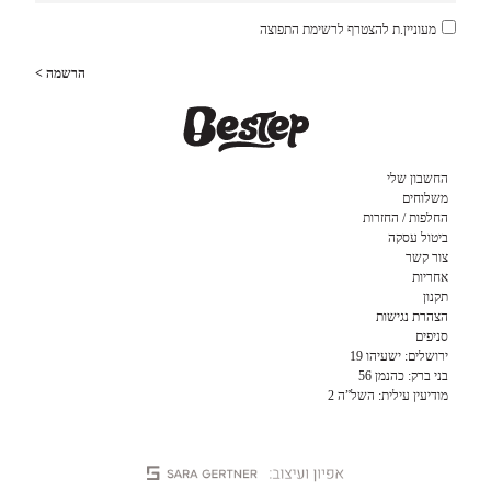
מעוניין.ת להצטרף לרשימת התפוצה
הרשמה >
החשבון שלי
משלוחים
החלפות / החזרות
ביטול עסקה
צור קשר
אחריות
תקנון
הצהרת נגישות
סניפים
ירושלים: ישעיהו 19
בני ברק: כהנמן 56
מודיעין עילית: השל”ה 2