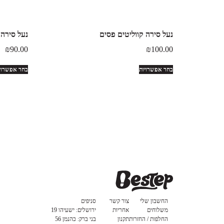
נעל סירה קווליטים פסים
נעל סירה
₪
90.00
₪
100.00
בחר אפשרויות
בחר אפשרוי
החשבון שלי
צור קשר
סניפים
משלוחים
אחריות
ירושלים: ישעיהו 19
החלפות / החזרות
תקנון
בני ברק: כהנמן 56