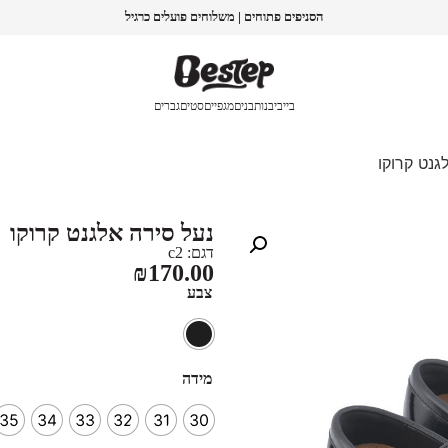
הסניפים פתוחים | משלוחים פועלים כרגיל
בייבי
בנות
בנים
מגפיים
סטים
גברים
גנט קרוקו
נעל סירה אלגנט קרוקו
דגם: c2
₪
170.00
צבע
מידה
35
34
33
32
31
30