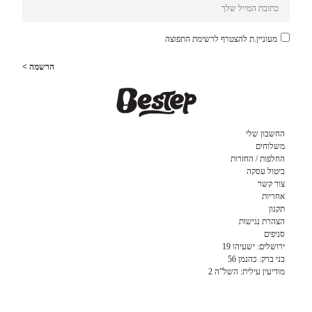
מעוניין.ת להצטרף לרשימת התפוצה
הרשמה >
החשבון שלי
משלוחים
החלפות / החזרות
ביטול עסקה
צור קשר
אחריות
תקנון
הצהרת נגישות
סניפים
ירושלים: ישעיהו 19
בני ברק: כהנמן 56
מודיעין עילית: השל”ה 2