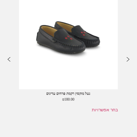
נעל מוקסין רקמת פרחים עדינים
₪
180.00
בחר אפשרויות
בחר א