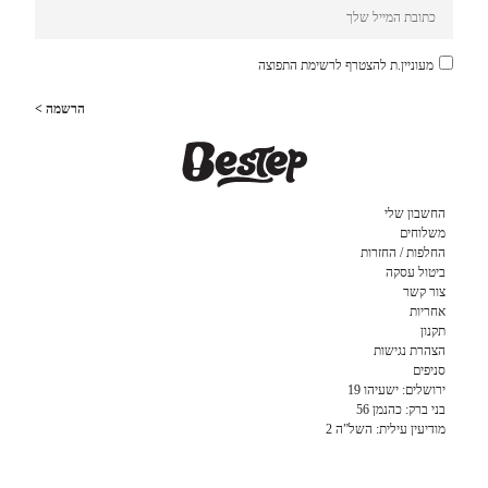
מעוניין.ת להצטרף לרשימת התפוצה
הרשמה >
החשבון שלי
משלוחים
החלפות / החזרות
ביטול עסקה
צור קשר
אחריות
תקנון
הצהרת נגישות
סניפים
ירושלים: ישעיהו 19
בני ברק: כהנמן 56
מודיעין עילית: השל”ה 2